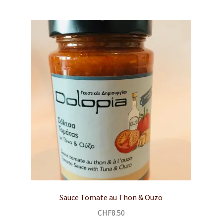
le
menu
CONTACT
enfant
Ouvrir
Français
le
menu
enfant
Sauce Tomate au Thon & Ouzo
CHF
8.50