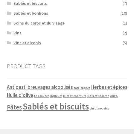
Sablés et biscuits
(7)
Sablés et bonbons
(10)
Soins du corps et du visage
(1)
Vins
(2)
Vins et alcools
(5)
PRODUCT TAGS
Antipasti
breuvages alcoolisés
Herbes et épices
café
câpres
Huile d'olive
Les sauces
liqueurs
Miel et confiture
Noix et sésame
ouzo
Sablés et biscuits
Pâtes
vin blanc
vins