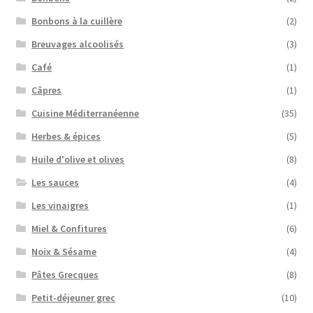
Bonbons à la cuillère
(2)
Breuvages alcoolisés
(3)
Café
(1)
Câpres
(1)
Cuisine Méditerranéenne
(35)
Herbes & épices
(5)
Huile d'olive et olives
(8)
Les sauces
(4)
Les vinaigres
(1)
Miel & Confitures
(6)
Noix & Sésame
(4)
Pâtes Grecques
(8)
Petit-déjeuner grec
(10)