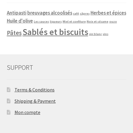
Antipasti
breuvages alcoolisés
Herbes et épices
café
câpres
Huile d'olive
Les sauces
liqueurs
Miel et confiture
Noix et sésame
ouzo
Sablés et biscuits
Pâtes
vin blanc
vins
SUPPORT
Terms & Conditions
Shipping & Payment
Mon compte