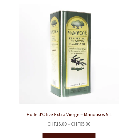
Huile d’Olive Extra Vierge – Manousos 5 L
CHF
15.00
–
CHF
65.00
Ce