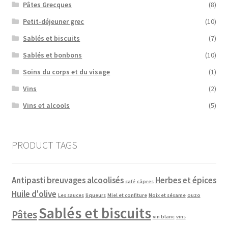
Pâtes Grecques
(8)
Petit-déjeuner grec
(10)
Sablés et biscuits
(7)
Sablés et bonbons
(10)
Soins du corps et du visage
(1)
Vins
(2)
Vins et alcools
(5)
PRODUCT TAGS
Antipasti
breuvages alcoolisés
Herbes et épices
café
câpres
Huile d'olive
Les sauces
liqueurs
Miel et confiture
Noix et sésame
ouzo
Sablés et biscuits
Pâtes
vin blanc
vins