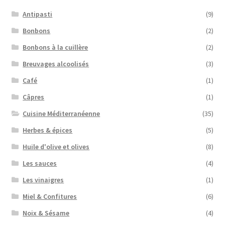
Antipasti
(9)
Bonbons
(2)
Bonbons à la cuillère
(2)
Breuvages alcoolisés
(3)
Café
(1)
Câpres
(1)
Cuisine Méditerranéenne
(35)
Herbes & épices
(5)
Huile d'olive et olives
(8)
Les sauces
(4)
Les vinaigres
(1)
Miel & Confitures
(6)
Noix & Sésame
(4)