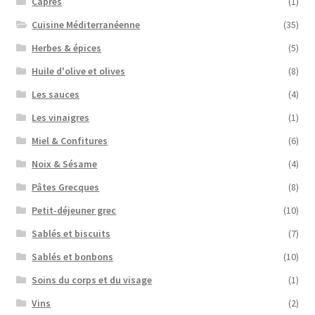
Câpres
(1)
Cuisine Méditerranéenne
(35)
Herbes & épices
(5)
Huile d'olive et olives
(8)
Les sauces
(4)
Les vinaigres
(1)
Miel & Confitures
(6)
Noix & Sésame
(4)
Pâtes Grecques
(8)
Petit-déjeuner grec
(10)
Sablés et biscuits
(7)
Sablés et bonbons
(10)
Soins du corps et du visage
(1)
Vins
(2)