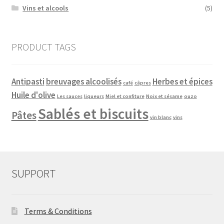
Vins et alcools
(5)
PRODUCT TAGS
Antipasti
breuvages alcoolisés
Herbes et épices
café
câpres
Huile d'olive
Les sauces
liqueurs
Miel et confiture
Noix et sésame
ouzo
Sablés et biscuits
Pâtes
vin blanc
vins
SUPPORT
Terms & Conditions