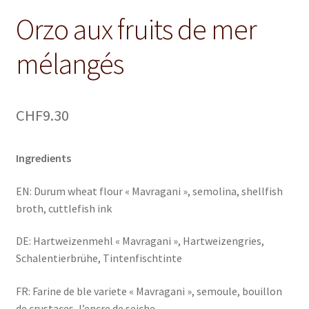
Orzo aux fruits de mer
mélangés
CHF
9.30
Ingredients
EN: Durum wheat flour « Mavragani », semolina, shellfish
broth, cuttlefish ink
DE: Hartweizenmehl « Mavragani », Hartweizengries,
Schalentierbrühe, Tintenfischtinte
FR: Farine de ble variete « Mavragani », semoule, bouillon
de crustaces, l’encre de seiche