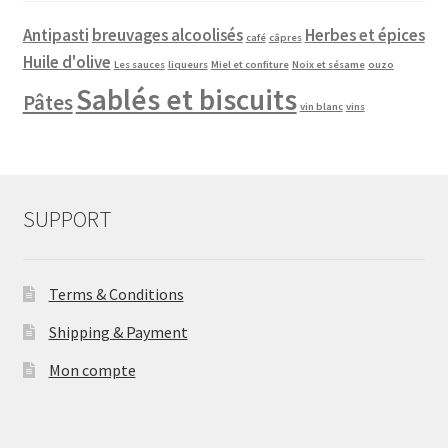
Antipasti
breuvages alcoolisés
Herbes et épices
café
câpres
Huile d'olive
Les sauces
liqueurs
Miel et confiture
Noix et sésame
ouzo
Sablés et biscuits
Pâtes
vin blanc
vins
SUPPORT
Terms & Conditions
Shipping & Payment
Mon compte