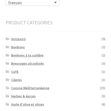
Français
PRODUCT CATEGORIES
Antipasti
(9)
Bonbons
(2)
Bonbons à la cuillère
(2)
Breuvages alcoolisés
(3)
Café
(1)
Câpres
(1)
Cuisine Méditerranéenne
(35)
Herbes & épices
(5)
Huile d'olive et olives
(8)