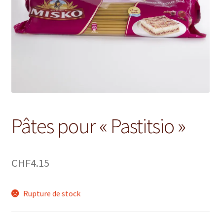
le
menu
CONTACT
enfant
Ouvrir
Français
le
menu
enfant
Pâtes pour « Pastitsio »
CHF
4.15
Rupture de stock