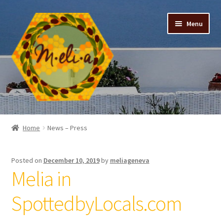
Skip
Skip
Menu
to
to
navigation
content
Expand
PRODUCT CATEGORIES
child
Home
News – Press
menu
SHOP
Posted on
December 10, 2019
by
meliageneva
RECIPES
Melia in
MEDITERRANEAN DIET
SpottedbyLocals.com
Expand
ABOUT US