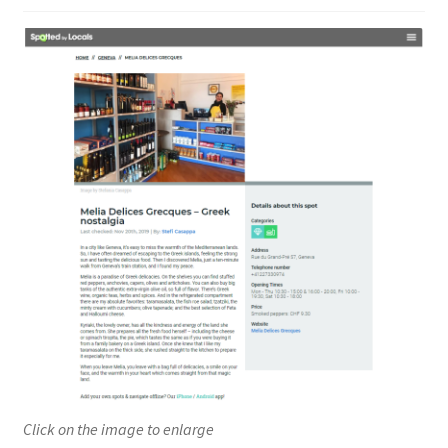
child
menu
Welcome Message
Our Store
News – Press
CONTACT
Expand
English
child
menu
Click on the image to enlarge